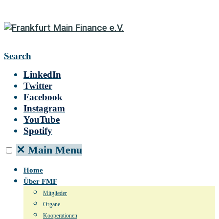
Search
LinkedIn
Twitter
Facebook
Instagram
YouTube
Spotify
✕
Main Menu
Home
Über FMF
Mitglieder
Organe
Kooperationen