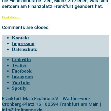
die Finanzindustrie. Zeit, Bilanz zu ziehen, was sich
seitdem am Finanzplatz Frankfurt geändert hat.
Read More
→
Comments are closed.
Kontakt
Impressum
Datenschutz
LinkedIn
Twitter
Facebook
Instagram
YouTube
Spotify
Frankfurt Main Finance e.V. | Walther-von-
Cronberg-Platz 16 | 60594 Frankfurt am Main |
info@fmfinance.de