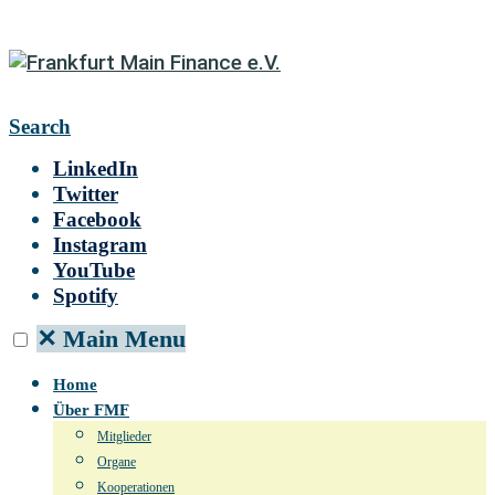
Search
LinkedIn
Twitter
Facebook
Instagram
YouTube
Spotify
✕
Main Menu
Home
Über FMF
Mitglieder
Organe
Kooperationen