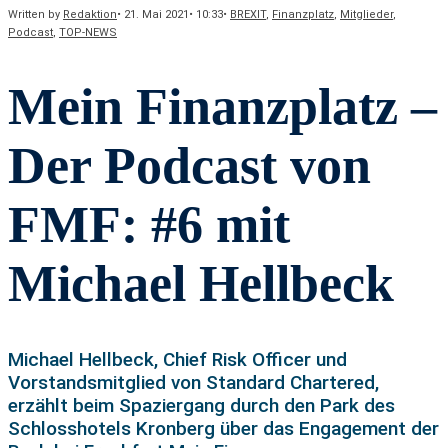
Written by
Redaktion
•
21. Mai 2021
•
10:33
•
BREXIT
,
Finanzplatz
,
Mitglieder
,
Podcast
,
TOP-NEWS
Mein Finanzplatz –
Der Podcast von
FMF: #6 mit
Michael Hellbeck
Michael Hellbeck, Chief Risk Officer und
Vorstandsmitglied von Standard Chartered,
erzählt beim Spaziergang durch den Park des
Schlosshotels Kronberg über das Engagement der