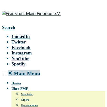
Search
LinkedIn
Twitter
Facebook
Instagram
YouTube
Spotify
✕
Main Menu
Home
Über FMF
Mitglieder
Organe
Kooperationen