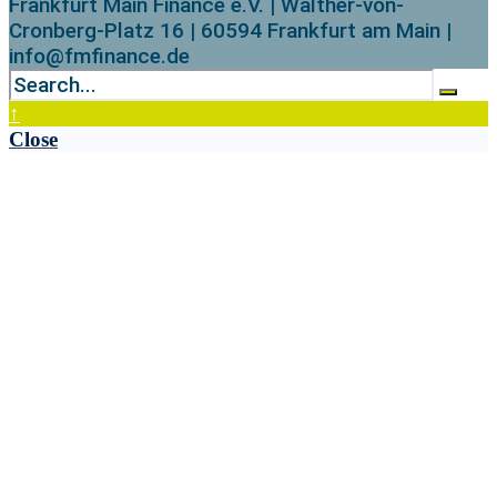
Frankfurt Main Finance e.V. | Walther-von-
Cronberg-Platz 16 | 60594 Frankfurt am Main |
info@fmfinance.de
↑
Close