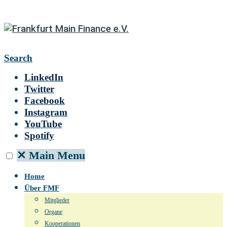
Search
LinkedIn
Twitter
Facebook
Instagram
YouTube
Spotify
✕
Main Menu
Home
Über FMF
Mitglieder
Organe
Kooperationen