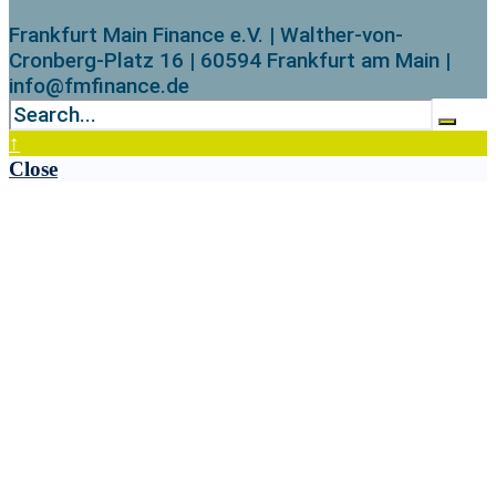
Frankfurt Main Finance e.V. | Walther-von-
Cronberg-Platz 16 | 60594 Frankfurt am Main |
info@fmfinance.de
↑
Close