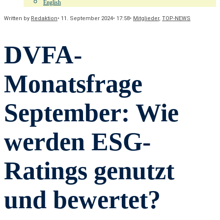
English
Written by
Redaktion
•
11. September 2024
•
17:58
•
Mitglieder
,
TOP-NEWS
DVFA-
Monatsfrage
September: Wie
werden ESG-
Ratings genutzt
und bewertet?