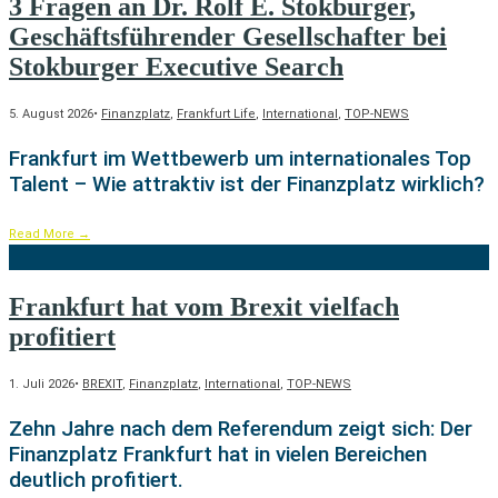
3 Fragen an Dr. Rolf E. Stokburger,
Geschäftsführender Gesellschafter bei
Stokburger Executive Search
5. August 2026
•
Finanzplatz
,
Frankfurt Life
,
International
,
TOP-NEWS
Frankfurt im Wettbewerb um internationales Top
Talent – Wie attraktiv ist der Finanzplatz wirklich?
Read More
→
Frankfurt hat vom Brexit vielfach
profitiert
1. Juli 2026
•
BREXIT
,
Finanzplatz
,
International
,
TOP-NEWS
Zehn Jahre nach dem Referendum zeigt sich: Der
Finanzplatz Frankfurt hat in vielen Bereichen
deutlich profitiert.