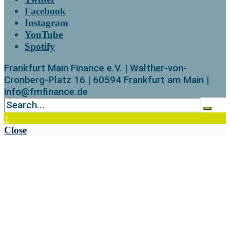
Facebook
Instagram
YouTube
Spotify
Frankfurt Main Finance e.V. | Walther-von-
Cronberg-Platz 16 | 60594 Frankfurt am Main |
info@fmfinance.de
↑
Close