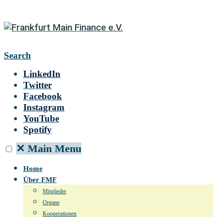
Search
LinkedIn
Twitter
Facebook
Instagram
YouTube
Spotify
✕
Main Menu
Home
Über FMF
Mitglieder
Organe
Kooperationen