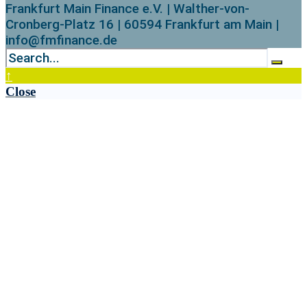
Frankfurt Main Finance e.V. | Walther-von-
Cronberg-Platz 16 | 60594 Frankfurt am Main |
info@fmfinance.de
↑
Close