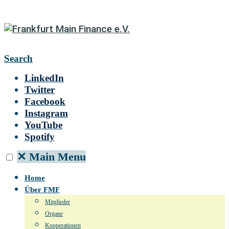
Search
LinkedIn
Twitter
Facebook
Instagram
YouTube
Spotify
✕
Main Menu
Home
Über FMF
Mitglieder
Organe
Kooperationen