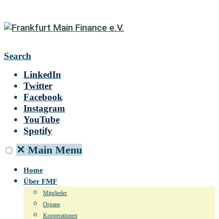
Search
LinkedIn
Twitter
Facebook
Instagram
YouTube
Spotify
✕
Main Menu
Home
Über FMF
Mitglieder
Organe
Kooperationen