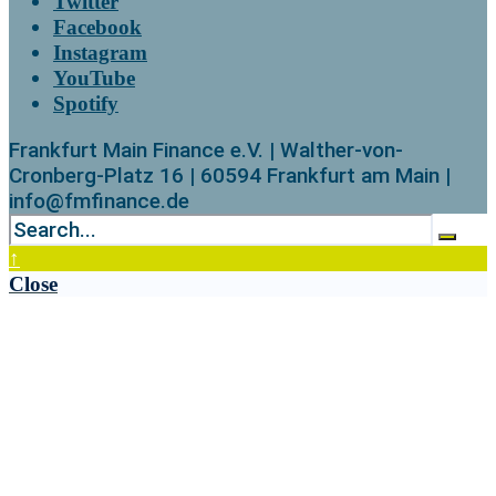
Twitter
Facebook
Instagram
YouTube
Spotify
Frankfurt Main Finance e.V. | Walther-von-
Cronberg-Platz 16 | 60594 Frankfurt am Main |
info@fmfinance.de
↑
Close