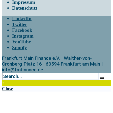
Impressum
Datenschutz
LinkedIn
Twitter
Facebook
Instagram
YouTube
Spotify
Frankfurt Main Finance e.V. | Walther-von-
Cronberg-Platz 16 | 60594 Frankfurt am Main |
info@fmfinance.de
↑
Close