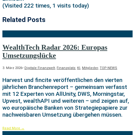
(Visited 222 times, 1 visits today)
Related Posts
WealthTech Radar 2026: Europas
Umsetzungslücke
3. März 2026
•
Digitale Finanzwelt
,
Finanzplatz
,
KI
,
Mitglieder
,
TOP-NEWS
Harvest und fincite veröffentlichen den vierten
jährlichen Branchenreport – gemeinsam verfasst
mit 12 Experten von AllUnity, DWS, Morningstar,
Upvest, wealthAPI und weiteren – und zeigen auf,
wo europäische Banken von Strategiepapiere zur
nachweisbaren Umsetzung übergehen müssen.
Read More
→