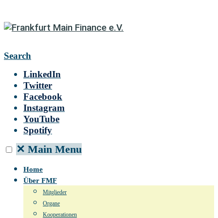
Search
LinkedIn
Twitter
Facebook
Instagram
YouTube
Spotify
✕
Main Menu
Home
Über FMF
Mitglieder
Organe
Kooperationen