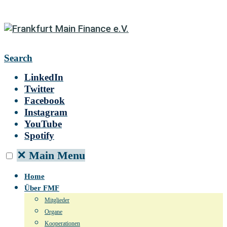
Search
LinkedIn
Twitter
Facebook
Instagram
YouTube
Spotify
✕
Main Menu
Home
Über FMF
Mitglieder
Organe
Kooperationen