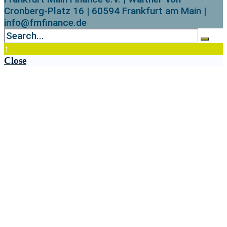
Cronberg-Platz 16 | 60594 Frankfurt am Main |
info@fmfinance.de
↑
Close