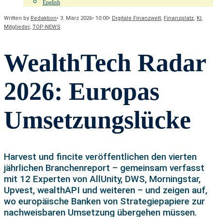
English
Written by
Redaktion
•
3. März 2026
•
10:00
•
Digitale Finanzwelt
,
Finanzplatz
,
KI
,
Mitglieder
,
TOP-NEWS
WealthTech Radar
2026: Europas
Umsetzungslücke
Harvest und fincite veröffentlichen den vierten
jährlichen Branchenreport – gemeinsam verfasst
mit 12 Experten von AllUnity, DWS, Morningstar,
Upvest, wealthAPI und weiteren – und zeigen auf,
wo europäische Banken von Strategiepapiere zur
nachweisbaren Umsetzung übergehen müssen.