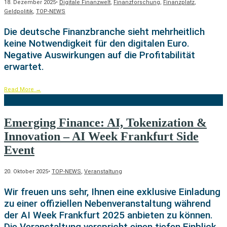
18. Dezember 2025
•
Digitale Finanzwelt
,
Finanzforschung
,
Finanzplatz
,
Geldpolitik
,
TOP-NEWS
Die deutsche Finanzbranche sieht mehrheitlich
keine Notwendigkeit für den digitalen Euro.
Negative Auswirkungen auf die Profitabilität
erwartet.
Read More
→
Emerging Finance: AI, Tokenization &
Innovation – AI Week Frankfurt Side
Event
20. Oktober 2025
•
TOP-NEWS
,
Veranstaltung
Wir freuen uns sehr, Ihnen eine exklusive Einladung
zu einer offiziellen Nebenveranstaltung während
der AI Week Frankfurt 2025 anbieten zu können.
Die Veranstaltung verspricht einen tiefen Einblick