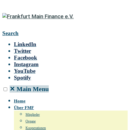
Search
LinkedIn
Twitter
Facebook
Instagram
YouTube
Spotify
✕
Main Menu
Home
Über FMF
Mitglieder
Organe
Kooperationen