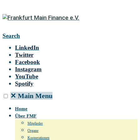
Search
LinkedIn
Twitter
Facebook
Instagram
YouTube
Spotify
✕
Main Menu
Home
Über FMF
Mitglieder
Organe
Kooperationen