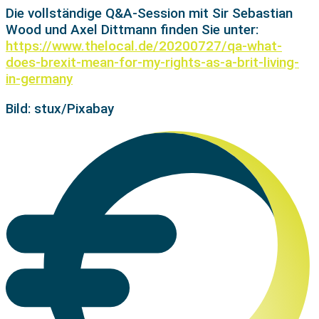
Die vollständige Q&A-Session mit Sir Sebastian
Wood und Axel Dittmann finden Sie unter:
https://www.thelocal.de/20200727/qa-what-
does-brexit-mean-for-my-rights-as-a-brit-living-
in-germany
Bild: stux/Pixabay