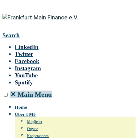
Search
LinkedIn
Twitter
Facebook
Instagram
YouTube
Spotify
✕
Main Menu
Home
Über FMF
Mitglieder
Organe
Kooperationen