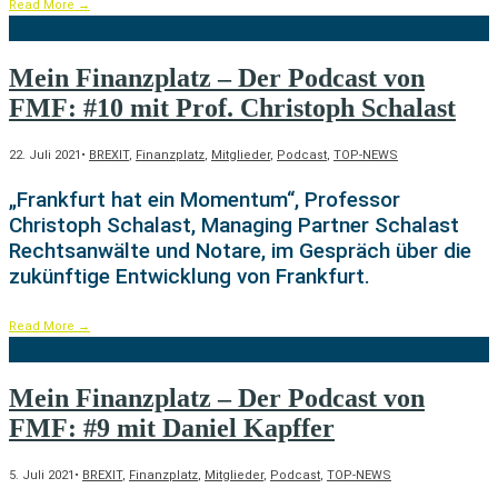
Read More
→
Mein Finanzplatz – Der Podcast von
FMF: #10 mit Prof. Christoph Schalast
22. Juli 2021
•
BREXIT
,
Finanzplatz
,
Mitglieder
,
Podcast
,
TOP-NEWS
„Frankfurt hat ein Momentum“, Professor
Christoph Schalast, Managing Partner Schalast
Rechtsanwälte und Notare, im Gespräch über die
zukünftige Entwicklung von Frankfurt.
Read More
→
Mein Finanzplatz – Der Podcast von
FMF: #9 mit Daniel Kapffer
5. Juli 2021
•
BREXIT
,
Finanzplatz
,
Mitglieder
,
Podcast
,
TOP-NEWS