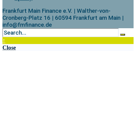
Frankfurt Main Finance e.V. | Walther-von-
Cronberg-Platz 16 | 60594 Frankfurt am Main |
info@fmfinance.de
↑
Close