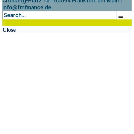
Cronberg-Platz 16 | 60594 Frankfurt am Main |
info@fmfinance.de
↑
Close