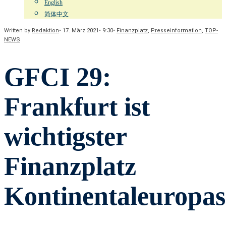
English
简体中文
Written by
Redaktion
•
17. März 2021
•
9:30
•
Finanzplatz
,
Presseinformation
,
TOP-
NEWS
GFCI 29:
Frankfurt ist
wichtigster
Finanzplatz
Kontinentaleuropas