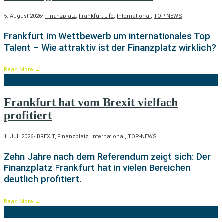
5. August 2026
•
Finanzplatz
,
Frankfurt Life
,
International
,
TOP-NEWS
Frankfurt im Wettbewerb um internationales Top
Talent – Wie attraktiv ist der Finanzplatz wirklich?
Read More
→
Frankfurt hat vom Brexit vielfach
profitiert
1. Juli 2026
•
BREXIT
,
Finanzplatz
,
International
,
TOP-NEWS
Zehn Jahre nach dem Referendum zeigt sich: Der
Finanzplatz Frankfurt hat in vielen Bereichen
deutlich profitiert.
Read More
→