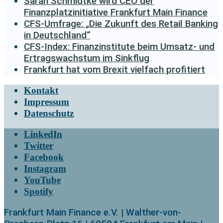
Sarah Schmidtke wird CEO der
Finanzplatzinitiative Frankfurt Main Finance
CFS-Umfrage: „Die Zukunft des Retail Banking
in Deutschland“
CFS-Index: Finanzinstitute beim Umsatz- und
Ertragswachstum im Sinkflug
Frankfurt hat vom Brexit vielfach profitiert
Kontakt
Impressum
Datenschutz
LinkedIn
Twitter
Facebook
Instagram
YouTube
Spotify
Frankfurt Main Finance e.V. | Walther-von-