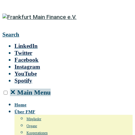
Search
LinkedIn
Twitter
Facebook
Instagram
YouTube
Spotify
✕
Main Menu
Home
Über FMF
Mitglieder
Organe
Kooperationen