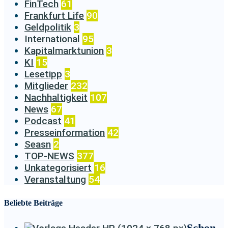
FinTech
61
Frankfurt Life
90
Geldpolitik
3
International
95
Kapitalmarktunion
3
KI
15
Lesetipp
3
Mitglieder
232
Nachhaltigkeit
107
News
67
Podcast
41
Presseinformation
42
Seasn
2
TOP-NEWS
377
Unkategorisiert
16
Veranstaltung
54
Beliebte Beiträge
Schon