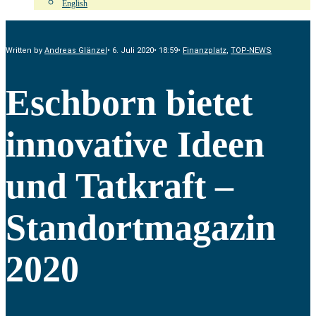
English
Written by
Andreas Glänzel
•
6. Juli 2020
•
18:59
•
Finanzplatz
,
TOP-NEWS
Eschborn bietet
innovative Ideen
und Tatkraft –
Standortmagazin
2020