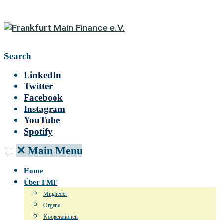
Search
LinkedIn
Twitter
Facebook
Instagram
YouTube
Spotify
✕
Main Menu
Home
Über FMF
Mitglieder
Organe
Kooperationen