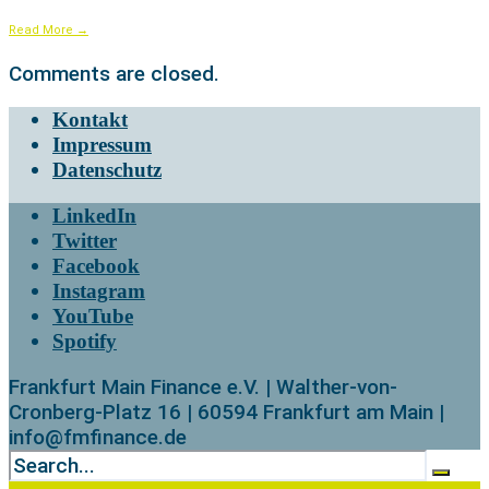
Read More
→
Comments are closed.
Kontakt
Impressum
Datenschutz
LinkedIn
Twitter
Facebook
Instagram
YouTube
Spotify
Frankfurt Main Finance e.V. | Walther-von-
Cronberg-Platz 16 | 60594 Frankfurt am Main |
info@fmfinance.de