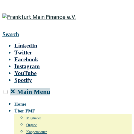
Search
LinkedIn
Twitter
Facebook
Instagram
YouTube
Spotify
✕
Main Menu
Home
Über FMF
Mitglieder
Organe
Kooperationen