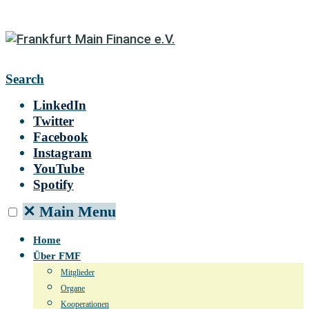
Search
LinkedIn
Twitter
Facebook
Instagram
YouTube
Spotify
✕
Main Menu
Home
Über FMF
Mitglieder
Organe
Kooperationen