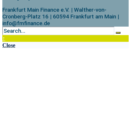
Frankfurt Main Finance e.V. | Walther-von-
Cronberg-Platz 16 | 60594 Frankfurt am Main |
info@fmfinance.de
↑
Close