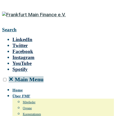
Search
LinkedIn
Twitter
Facebook
Instagram
YouTube
Spotify
✕
Main Menu
Home
Über FMF
Mitglieder
Organe
Kooperationen