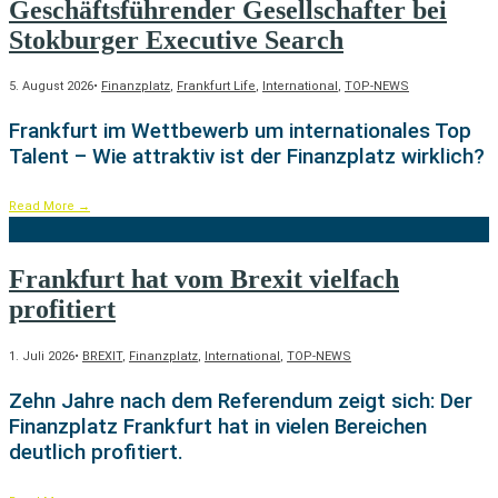
Geschäftsführender Gesellschafter bei
Stokburger Executive Search
5. August 2026
•
Finanzplatz
,
Frankfurt Life
,
International
,
TOP-NEWS
Frankfurt im Wettbewerb um internationales Top
Talent – Wie attraktiv ist der Finanzplatz wirklich?
Read More
→
Frankfurt hat vom Brexit vielfach
profitiert
1. Juli 2026
•
BREXIT
,
Finanzplatz
,
International
,
TOP-NEWS
Zehn Jahre nach dem Referendum zeigt sich: Der
Finanzplatz Frankfurt hat in vielen Bereichen
deutlich profitiert.