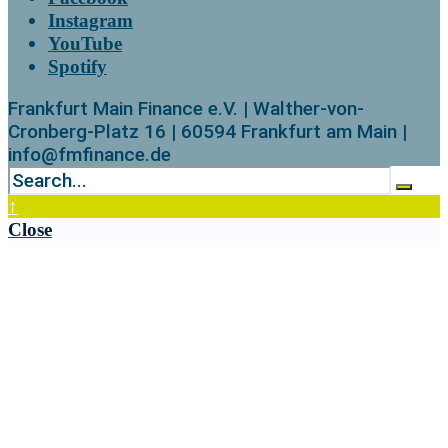
Instagram
YouTube
Spotify
Frankfurt Main Finance e.V. | Walther-von-
Cronberg-Platz 16 | 60594 Frankfurt am Main |
info@fmfinance.de
↑
Close