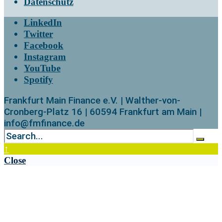
Datenschutz
LinkedIn
Twitter
Facebook
Instagram
YouTube
Spotify
Frankfurt Main Finance e.V. | Walther-von-
Cronberg-Platz 16 | 60594 Frankfurt am Main |
info@fmfinance.de
↑
Close