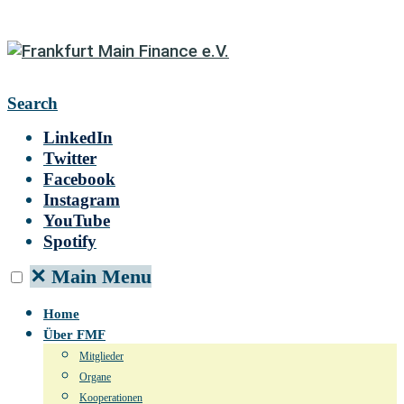
Search
LinkedIn
Twitter
Facebook
Instagram
YouTube
Spotify
✕
Main Menu
Home
Über FMF
Mitglieder
Organe
Kooperationen