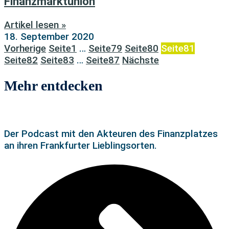
Finanzmarktunion
Artikel lesen »
18. September 2020
Vorherige
Seite
1
…
Seite
79
Seite
80
Seite
81
Seite
82
Seite
83
…
Seite
87
Nächste
Mehr entdecken
Der Podcast mit den Akteuren des Finanzplatzes
an ihren Frankfurter Lieblingsorten.