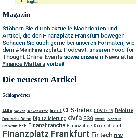
English
Magazin
Stöbern Sie durch aktuelle Nachrichten und
Artikel, die den Finanzplatz Frankfurt bewegen.
Schauen Sie auch gerne bei unseren Formaten, wie
dem
#MeinFinanzplatz-Podcast
, unseren
Food for
Thought Online-Events
sowie unserem
Newsletter
Finance Matters
vorbei!
Die neuesten Artikel
Schlagwörter
CFS-Index
Deloitte
brexit
COVID-19
AMLA
banken
Bankensektor
dvfa
Digitalisierung
ESG
Deutsche Börse
event
Events in
Finanzbranche
Finanzplatz Deutschland
EZB
Frankfurt
Finanzplatz Frankfurt
Fintech
FIRM