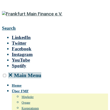
Search
LinkedIn
Twitter
Facebook
Instagram
YouTube
Spotify
✕
Main Menu
Home
Über FMF
Mitglieder
Organe
Kooperationen