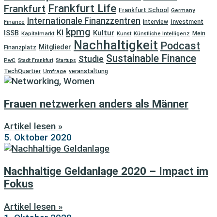
Frankfurt Life
Frankfurt
Frankfurt School
Germany
Internationale Finanzzentren
Investment
Finance
Interview
kpmg
KI
Kultur
ISSB
Kapitalmarkt
Kunst
Künstliche Intelligenz
Mein
Nachhaltigkeit
Podcast
Mitglieder
Finanzplatz
Sustainable Finance
Studie
PwC
Stadt Frankfurt
Startups
TechQuartier
Umfrage
veranstaltung
Frauen netzwerken anders als Männer
Artikel lesen »
5. Oktober 2020
Nachhaltige Geldanlage 2020 – Impact im
Fokus
Artikel lesen »