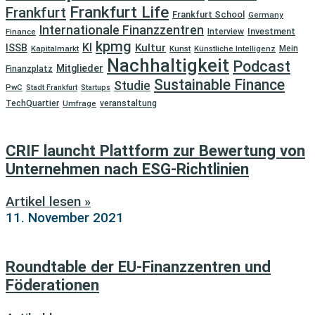
Frankfurt Life
Frankfurt
Frankfurt School
Germany
Internationale Finanzzentren
Investment
Finance
Interview
kpmg
KI
Kultur
ISSB
Kapitalmarkt
Kunst
Künstliche Intelligenz
Mein
Nachhaltigkeit
Podcast
Mitglieder
Finanzplatz
Sustainable Finance
Studie
PwC
Stadt Frankfurt
Startups
TechQuartier
Umfrage
veranstaltung
CRIF launcht Plattform zur Bewertung von
Unternehmen nach ESG-Richtlinien
Artikel lesen »
11. November 2021
Roundtable der EU-Finanzzentren und
Föderationen