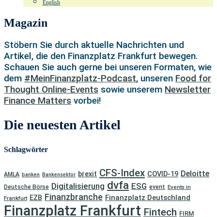
English
Magazin
Stöbern Sie durch aktuelle Nachrichten und
Artikel, die den Finanzplatz Frankfurt bewegen.
Schauen Sie auch gerne bei unseren Formaten, wie
dem
#MeinFinanzplatz-Podcast
, unseren
Food for
Thought Online-Events
sowie unserem
Newsletter
Finance Matters
vorbei!
Die neuesten Artikel
Schlagwörter
CFS-Index
Deloitte
brexit
COVID-19
AMLA
banken
Bankensektor
dvfa
Digitalisierung
ESG
Deutsche Börse
event
Events in
Finanzbranche
Finanzplatz Deutschland
EZB
Frankfurt
Finanzplatz Frankfurt
Fintech
FIRM