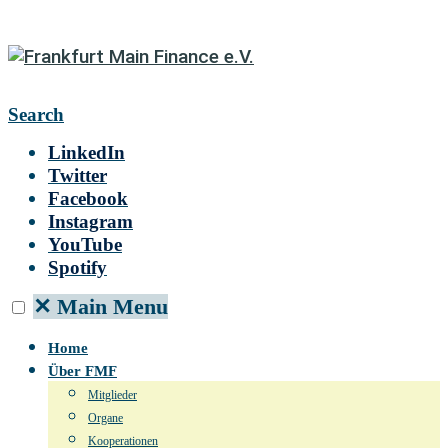
Search
LinkedIn
Twitter
Facebook
Instagram
YouTube
Spotify
✕
Main Menu
Home
Über FMF
Mitglieder
Organe
Kooperationen