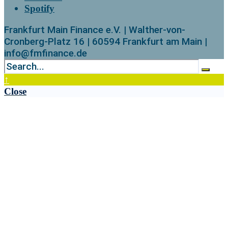
Spotify
Frankfurt Main Finance e.V. | Walther-von-
Cronberg-Platz 16 | 60594 Frankfurt am Main |
info@fmfinance.de
↑
Close