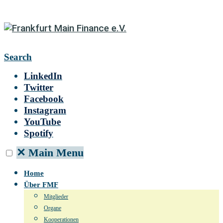
Search
LinkedIn
Twitter
Facebook
Instagram
YouTube
Spotify
✕
Main Menu
Home
Über FMF
Mitglieder
Organe
Kooperationen