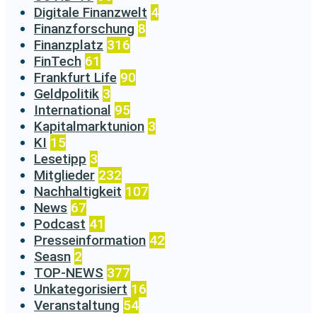
Digitale Finanzwelt
4
Finanzforschung
8
Finanzplatz
316
FinTech
61
Frankfurt Life
90
Geldpolitik
3
International
95
Kapitalmarktunion
3
KI
15
Lesetipp
3
Mitglieder
232
Nachhaltigkeit
107
News
67
Podcast
41
Presseinformation
42
Seasn
2
TOP-NEWS
377
Unkategorisiert
16
Veranstaltung
54