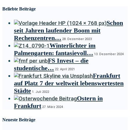
Beliebte Beiträge
Schon
seit Jahren laufender Boom mit
Rechenzentren…
28. Dezember 2023
Winterlichter im
Palmengarten: fantasievoll…
13. Dezember 2024
FS Invest – die
studentische…
22. April 2021
Frankfurt
auf Platz 7 der weltweit lebenswertesten
Städte
1. Juli 2022
Ostern in
Frankfurt
27. März 2024
Neueste Beiträge