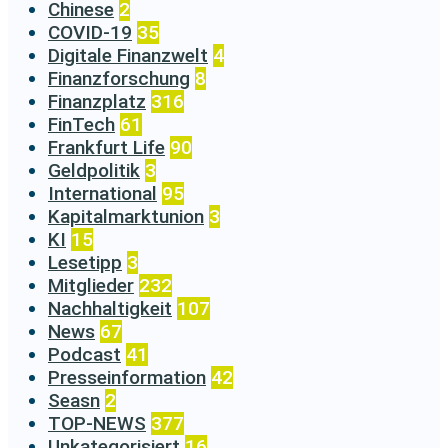
Chinese
2
COVID-19
35
Digitale Finanzwelt
4
Finanzforschung
8
Finanzplatz
316
FinTech
61
Frankfurt Life
90
Geldpolitik
3
International
95
Kapitalmarktunion
3
KI
15
Lesetipp
3
Mitglieder
232
Nachhaltigkeit
107
News
67
Podcast
41
Presseinformation
42
Seasn
2
TOP-NEWS
377
Unkategorisiert
16