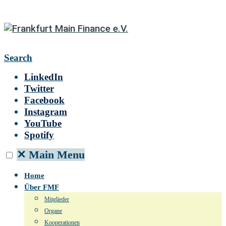
Search
LinkedIn
Twitter
Facebook
Instagram
YouTube
Spotify
✕
Main Menu
Home
Über FMF
Mitglieder
Organe
Kooperationen