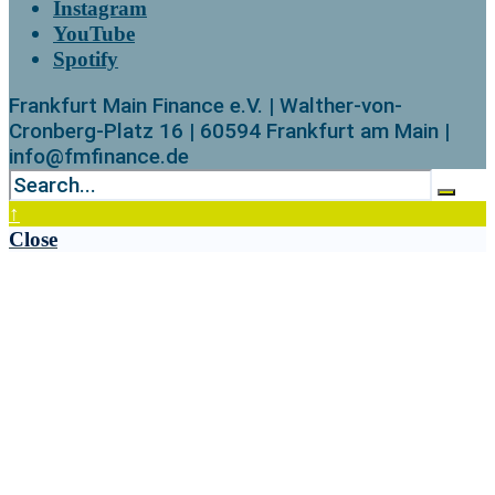
Instagram
YouTube
Spotify
Frankfurt Main Finance e.V. | Walther-von-
Cronberg-Platz 16 | 60594 Frankfurt am Main |
info@fmfinance.de
↑
Close