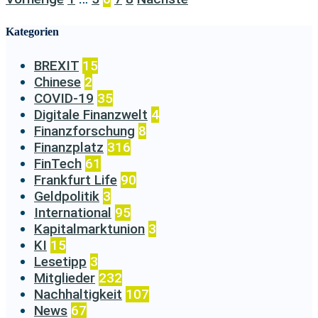
Kategorien
BREXIT
15
Chinese
2
COVID-19
35
Digitale Finanzwelt
4
Finanzforschung
8
Finanzplatz
316
FinTech
61
Frankfurt Life
90
Geldpolitik
3
International
95
Kapitalmarktunion
3
KI
15
Lesetipp
3
Mitglieder
232
Nachhaltigkeit
107
News
67