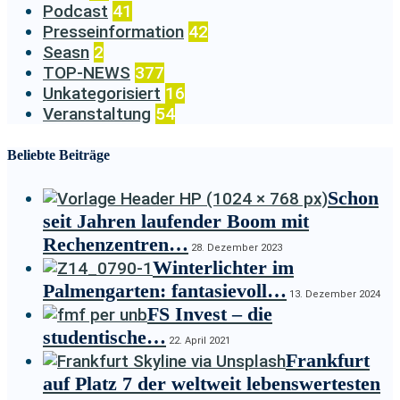
Podcast
41
Presseinformation
42
Seasn
2
TOP-NEWS
377
Unkategorisiert
16
Veranstaltung
54
Beliebte Beiträge
Schon
seit Jahren laufender Boom mit
Rechenzentren…
28. Dezember 2023
Winterlichter im
Palmengarten: fantasievoll…
13. Dezember 2024
FS Invest – die
studentische…
22. April 2021
Frankfurt
auf Platz 7 der weltweit lebenswertesten