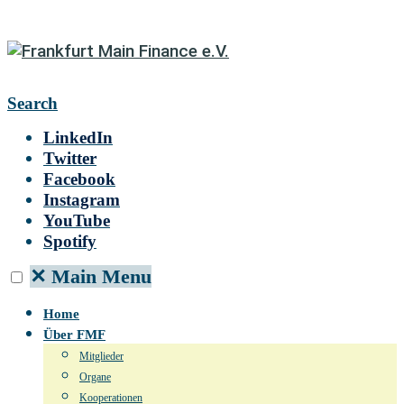
Search
LinkedIn
Twitter
Facebook
Instagram
YouTube
Spotify
✕
Main Menu
Home
Über FMF
Mitglieder
Organe
Kooperationen