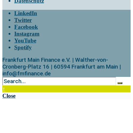
Datenschutz
LinkedIn
Twitter
Facebook
Instagram
YouTube
Spotify
Frankfurt Main Finance e.V. | Walther-von-
Cronberg-Platz 16 | 60594 Frankfurt am Main |
info@fmfinance.de
↑
Close