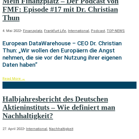
Mein Finanzplatz – Der Podcast von
FMF: Episode #17 mit Dr. Christian
Thun
4. Mai 2022
•
Finanzplatz
,
Frankfurt Life
,
International
,
Podcast
,
TOP-NEWS
European DataWarehouse – CEO Dr. Christian
Thun: „Wir wollen den Europäern die Angst
nehmen, die sie vor der Nutzung ihrer eigenen
Daten haben“
Read More
→
Halbjahresbericht des Deutschen
Aktieninstituts – Wie definiert man
Nachhaltigkeit?
27. April 2022
•
International
,
Nachhaltigkeit