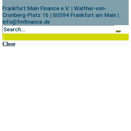
Frankfurt Main Finance e.V. | Walther-von-
Cronberg-Platz 16 | 60594 Frankfurt am Main |
info@fmfinance.de
↑
Close