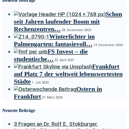
Beliebte Beiträge
Schon
seit Jahren laufender Boom mit
Rechenzentren…
28. Dezember 2023
Winterlichter im
Palmengarten: fantasievoll…
13. Dezember 2024
FS Invest – die
studentische…
22. April 2021
Frankfurt
auf Platz 7 der weltweit lebenswertesten
Städte
1. Juli 2022
Ostern in
Frankfurt
27. März 2024
Neueste Beiträge
3 Fragen an Dr. Rolf E. Stokburger,