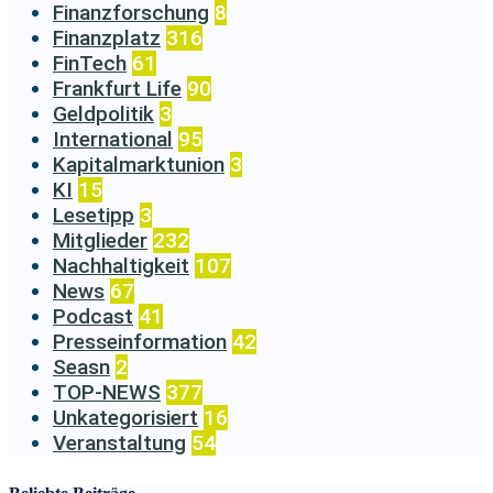
Finanzforschung
8
Finanzplatz
316
FinTech
61
Frankfurt Life
90
Geldpolitik
3
International
95
Kapitalmarktunion
3
KI
15
Lesetipp
3
Mitglieder
232
Nachhaltigkeit
107
News
67
Podcast
41
Presseinformation
42
Seasn
2
TOP-NEWS
377
Unkategorisiert
16
Veranstaltung
54