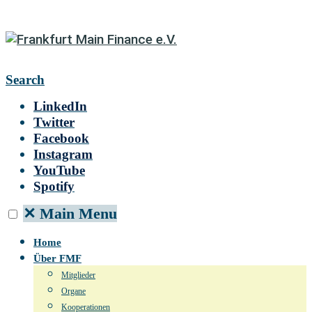
Search
LinkedIn
Twitter
Facebook
Instagram
YouTube
Spotify
✕
Main Menu
Home
Über FMF
Mitglieder
Organe
Kooperationen